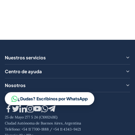
Nuestros servicios
¿Qué ofrecemos?
Centro de ayuda
Aranceles
Preguntas frecuentes
Nosotros
Contacto
Trabajá con nosotros
¿Dudas? Escribinos por WhatsApp
Aviso legal
Código de conducta
25 de Mayo 277 5 24 (C1002ABE)
Política de privacidad
Ciudad Autónoma de Buenos Aires, Argentina
Teléfono: +54 11 7700-1888 / +54 11 4343-9421