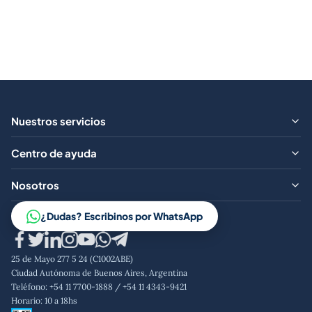
Nuestros servicios
¿Qué ofrecemos?
Centro de ayuda
Aranceles
Preguntas frecuentes
Nosotros
Contacto
Trabajá con nosotros
¿Dudas? Escribinos por WhatsApp
Aviso legal
Código de conducta
25 de Mayo 277 5 24 (C1002ABE)
Política de privacidad
Ciudad Autónoma de Buenos Aires, Argentina
Teléfono: +54 11 7700-1888 / +54 11 4343-9421
Horario: 10 a 18hs