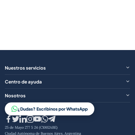
Nuestros servicios
¿Qué ofrecemos?
Centro de ayuda
Aranceles
Preguntas frecuentes
Nosotros
Contacto
Trabajá con nosotros
¿Dudas? Escribinos por WhatsApp
Aviso legal
Código de conducta
25 de Mayo 277 5 24 (C1002ABE)
Política de privacidad
Ciudad Autónoma de Buenos Aires, Argentina